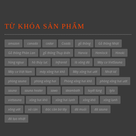
TỪ KHÓA SẢN PHẨM
amazon
canada
cedar
Coasts
gỗ thông
Gỗ thông Nhật
Gỗ thông Phần Lan
gỗ thông Thụy Điển
Harvia
Hemlock
Hinoki
hồng ngoại
hồ thủy lực
Infrared
lò xông đá
Máy cơ VietSauna
Máy cơ Việt Nam
máy xông hơi khô
Máy xông hơi ướt
Nhiệt kế
phòng sauna
phòng xông hơi
Phòng xông hơi khô
phòng xông hơi ướt
sauna
sauna heater
sawo
steambath
tuyết tùng
tylo
vietsauna
xông hơi khô
xông hơi lạnh
xông khô
xông lạnh
xông ướt
xả cặn
Độc cần bờ tây
đá muối
đá sauna
đá tạo nhiệt