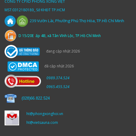
CÔNG TY CPXD PHÒNG XÔNG VIỆT
MST:0312180189_ Sở KHĐT TP.HCM
Vườn
Lài,
Phường Phú Thọ Hòa, TP.Hồ Chí Minh
239
D 15/20E ấp 4B, xã Tân Vĩnh Lộc, TP.Hồ Chí Minh
đang cập nhật 2026
đã cập nhật 2026
0989.374.524
0965.455.524
(
028)66.822.524
ht@phongxonghoi.vn
ht@vietsauna.com