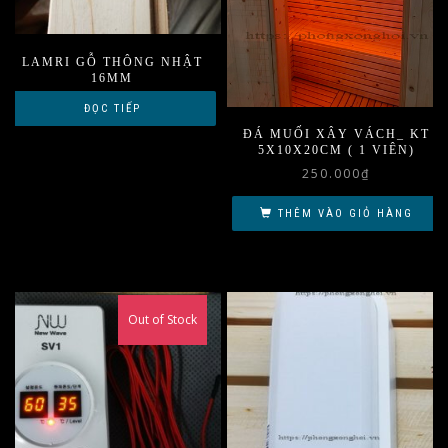
LAMRI GỖ THÔNG NHẬT
16MM
ĐỌC TIẾP
ĐÁ MUỐI XÂY VÁCH_ KT
5X10X20CM ( 1 VIÊN)
250.000
₫
THÊM VÀO GIỎ HÀNG
Out of Stock