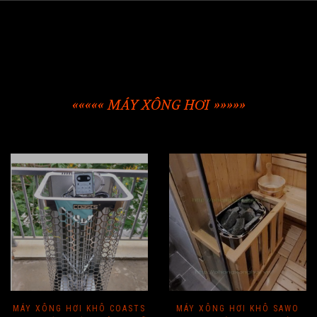
««««« MÁY XÔNG HƠI »»»»»
MÁY XÔNG HƠI KHÔ COASTS
MÁY XÔNG HƠI KHÔ SAWO