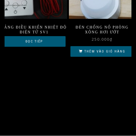
BẢNG ĐIỀU KHIỂN NHIỆT ĐỘ
ĐÈN CHỐNG NỔ PHÒNG
ĐIỆN TỬ SV1
XÔNG HƠI ƯỚT
250.000
₫
ĐỌC TIẾP
THÊM VÀO GIỎ HÀNG