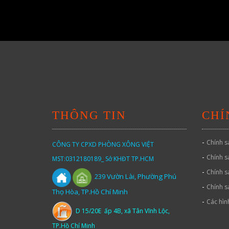
THÔNG TIN
CHÍ
-
Chính s
CÔNG TY CPXD PHÒNG XÔNG VIỆT
-
Chính s
MST:0312180189_ Sở KHĐT TP.HCM
-
Chính s
Vườn
Lài,
Phường Phú
239
-
Chính s
Thọ Hòa, TP.Hồ Chí Minh
-
Các hìn
D 15/20E ấp 4B, xã Tân Vĩnh Lộc,
TP.Hồ Chí Minh