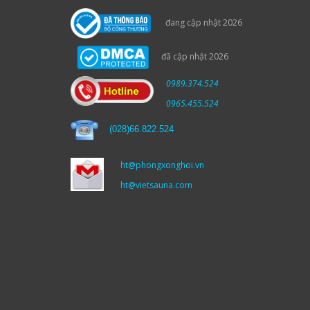
đang cập nhật 2026
đã cập nhật 2026
0989.374.524
0965.455.524
(
028)66.822.524
ht@phongxonghoi.vn
ht@vietsauna.com