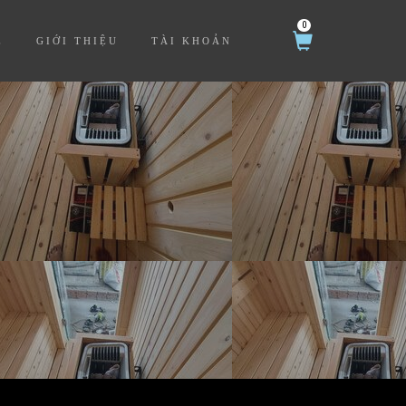
0
Ệ
GIỚI THIỆU
TÀI KHOẢN