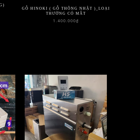
G)
GỖ HINOKI ( GỖ THÔNG NHẬT )_LOẠI
THƯỜNG CÓ MẮT
1.400.000
₫