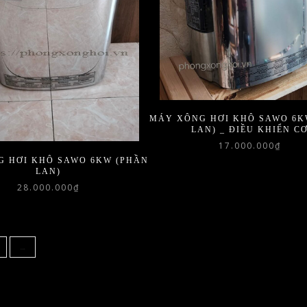
MÁY XÔNG HƠI KHÔ SAWO 6K
LAN) _ ĐIỀU KHIỂN C
17.000.000
₫
G HƠI KHÔ SAWO 6KW (PHẦN
LAN)
28.000.000
₫
→