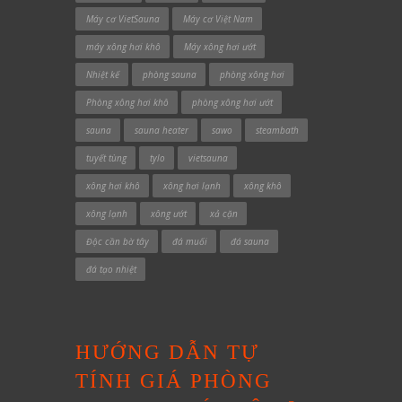
Máy cơ VietSauna
Máy cơ Việt Nam
máy xông hơi khô
Máy xông hơi ướt
Nhiệt kế
phòng sauna
phòng xông hơi
Phòng xông hơi khô
phòng xông hơi ướt
sauna
sauna heater
sawo
steambath
tuyết tùng
tylo
vietsauna
xông hơi khô
xông hơi lạnh
xông khô
xông lạnh
xông ướt
xả cặn
Độc cần bờ tây
đá muối
đá sauna
đá tạo nhiệt
HƯỚNG DẪN TỰ
TÍNH GIÁ PHÒNG