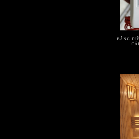
BẢNG ĐI
CẢ