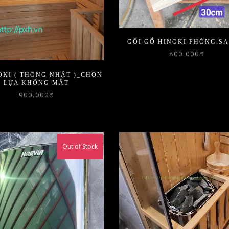
GỐI GỖ HINOKI PHÒNG S
800.000
₫
OKI ( THÔNG NHẬT )_CHỌN
LỰA KHÔNG MẮT
900.000
₫
Out of Stock