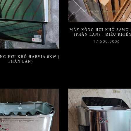
MÁY XÔNG HƠI KHÔ SAWO 
(PHẦN LAN) _ ĐIỀU KHIỂ
17.500.000
₫
NG HƠI KHÔ HARVIA 6KW (
PHẦN LAN)