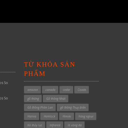
TỪ KHÓA SẢN
PHẨM
os So
amazon
canada
cedar
Coasts
os So
gỗ thông
Gỗ thông Nhật
Gỗ thông Phần Lan
gỗ thông Thụy Điển
Harvia
Hemlock
Hinoki
hồng ngoại
hồ thủy lực
Infrared
lò xông đá