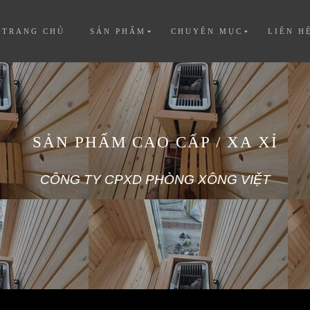
TRANG CHỦ
SẢN PHẨM
CHUYÊN MỤC
LIÊN H
SẢN PHẨM CAO CẤP / XA XỈ
CÔNG TY CPXD PHÒNG XÔNG VIỆT