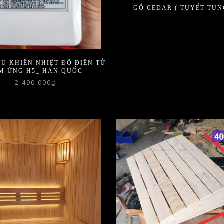
GỖ CEDAR ( TUYẾT TÙN
ỀU KHIỂN NHIỆT ĐỘ ĐIỆN TỬ
M ỨNG H5_ HÀN QUỐC
2.490.000
₫