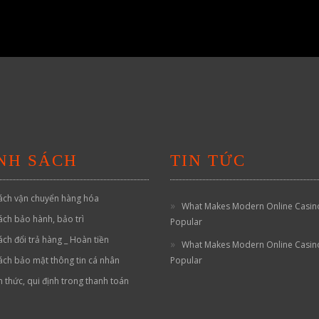
NH SÁCH
TIN TỨC
ách vận chuyển hàng hóa
What Makes Modern Online Casin
ách bảo hành, bảo trì
Popular
ách đổi trả hàng _ Hoàn tiền
What Makes Modern Online Casin
ách bảo mật thông tin cá nhân
Popular
h thức, qui định trong thanh toán