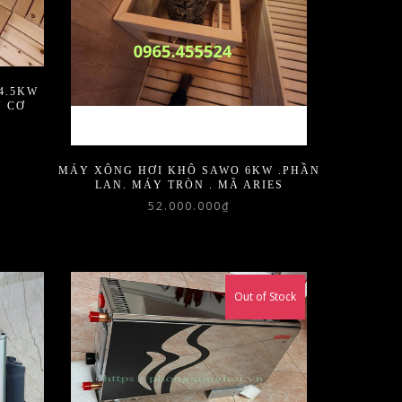
4.5KW
N CƠ
MÁY XÔNG HƠI KHÔ SAWO 6KW .PHẦN
LAN. MÁY TRÒN . MÃ ARIES
52.000.000
₫
Out of Stock