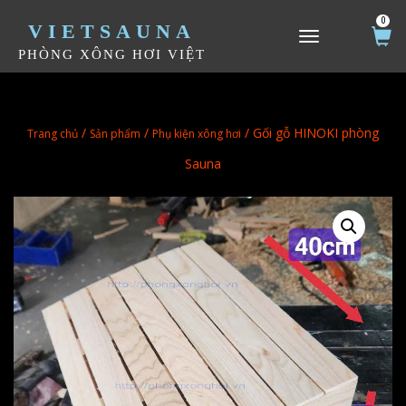
0
VIETSAUNA
TOGGLE NAVIGATION
PHÒNG XÔNG HƠI VIỆT
/
/
/ Gối gỗ HINOKI phòng
Trang chủ
Sản phẩm
Phụ kiện xông hơi
Sauna