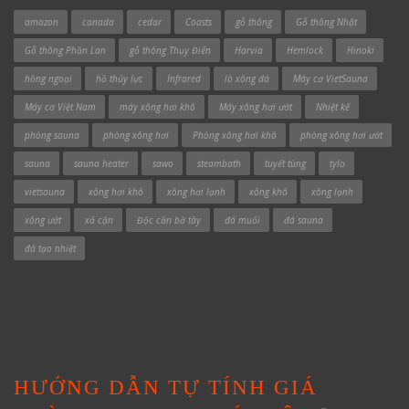
amazon
canada
cedar
Coasts
gỗ thông
Gỗ thông Nhật
Gỗ thông Phần Lan
gỗ thông Thụy Điển
Harvia
Hemlock
Hinoki
hồng ngoại
hồ thủy lực
Infrared
lò xông đá
Máy cơ VietSauna
Máy cơ Việt Nam
máy xông hơi khô
Máy xông hơi ướt
Nhiệt kế
phòng sauna
phòng xông hơi
Phòng xông hơi khô
phòng xông hơi ướt
sauna
sauna heater
sawo
steambath
tuyết tùng
tylo
vietsauna
xông hơi khô
xông hơi lạnh
xông khô
xông lạnh
xông ướt
xả cặn
Độc cần bờ tây
đá muối
đá sauna
đá tạo nhiệt
HƯỚNG DẪN TỰ TÍNH GIÁ