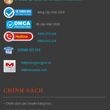
đang cập nhật 2026
đã cập nhật 2026
0989.374.524
0965.455.524
(
028)66.822.524
ht@phongxonghoi.vn
ht@vietsauna.com
CHÍNH SÁCH
-
Chính sách vận chuyển hàng hóa