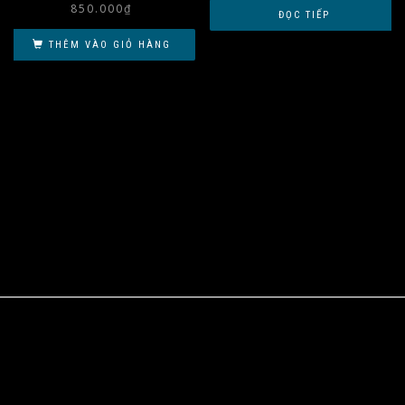
850.000
₫
ĐỌC TIẾP
THÊM VÀO GIỎ HÀNG