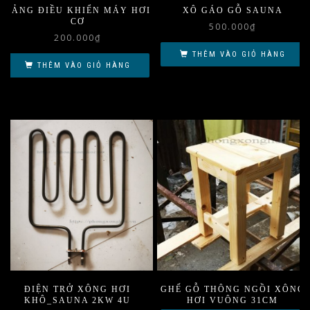
BẢNG ĐIỀU KHIỂN MÁY HƠI
XÔ GÁO GỖ SAUNA
CƠ
500.000
₫
200.000
₫
THÊM VÀO GIỎ HÀNG
THÊM VÀO GIỎ HÀNG
ĐIỆN TRỞ XÔNG HƠI
GHẾ GỖ THÔNG NGỒI XÔNG
KHÔ_SAUNA 2KW 4U
HƠI VUÔNG 31CM