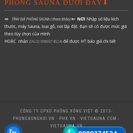
PHÒNG SAUNA DƯỚI ĐÂY⬇
⇨
⇦ NƠI
Nhập số liệu kích
TÍNH GIÁ PHÒNG SAUNA
( tham khảo)
thước, máy Sauna, loại gỗ, nơi lắp đặt. Bạn sẽ có được mức giá
theo tùy chọn của mình.
HOẶC nhắn
để được HT báo giá chi tiết
ZALO( 0989374524)
CÔNG TY CPXD PHÒNG XÔNG VIỆT © 2013-
PHONGXONGHOI.VN - PHX.VN - VIETSAUNA.COM -
VIETSAUNA.VN