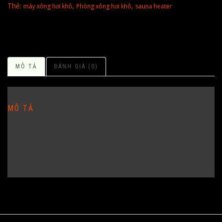
Thẻ:
,
,
máy xông hơi khô
Phòng xông hơi khô
sauna heater
MÔ TẢ
ĐÁNH GIÁ (0)
MÔ TẢ