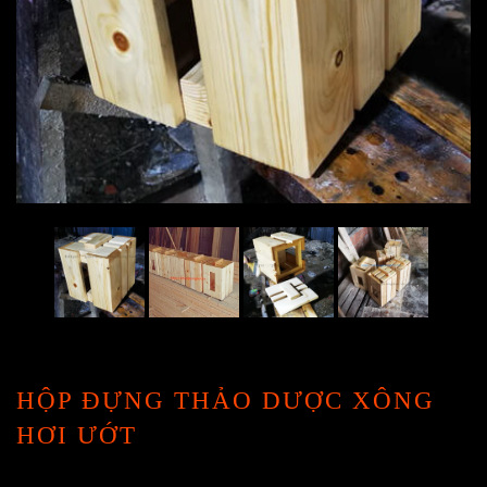
HỘP ĐỰNG THẢO DƯỢC XÔNG
HƠI ƯỚT