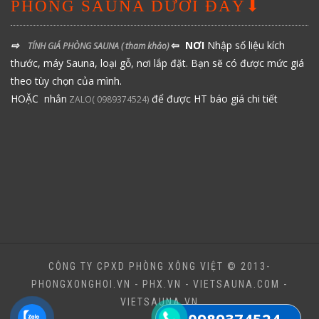
PHÒNG SAUNA DƯỚI ĐÂY⬇
⇨
⇦ NƠI
Nhập số liệu kích
TÍNH GIÁ PHÒNG SAUNA
( tham khảo)
thước, máy Sauna, loại gỗ, nơi lắp đặt. Bạn sẽ có được mức giá
theo tùy chọn của mình.
HOẶC nhắn
để được HT báo giá chi tiết
ZALO( 0989374524)
CÔNG TY CPXD PHÒNG XÔNG VIỆT © 2013-
PHONGXONGHOI.VN - PHX.VN - VIETSAUNA.COM -
VIETSAUNA.VN