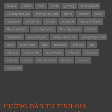
amazon
canada
cedar
Coasts
gỗ thông
Gỗ thông Nhật
Gỗ thông Phần Lan
gỗ thông Thụy Điển
Harvia
Hemlock
Hinoki
hồng ngoại
hồ thủy lực
Infrared
lò xông đá
Máy cơ VietSauna
Máy cơ Việt Nam
máy xông hơi khô
Máy xông hơi ướt
Nhiệt kế
phòng sauna
phòng xông hơi
Phòng xông hơi khô
phòng xông hơi ướt
sauna
sauna heater
sawo
steambath
tuyết tùng
tylo
vietsauna
xông hơi khô
xông hơi lạnh
xông khô
xông lạnh
xông ướt
xả cặn
Độc cần bờ tây
đá muối
đá sauna
đá tạo nhiệt
HƯỚNG DẪN TỰ TÍNH GIÁ