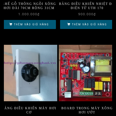
GHẾ GỖ THÔNG NGỒI XÔNG
BẢNG ĐIỀU KHIỂN NHIỆT ĐỘ
HƠI DÀI 70CM RỘNG 31CM
ĐIỆN TỬ UTH 170
1.000.000
₫
900.000
₫
THÊM VÀO GIỎ HÀNG
THÊM VÀO GIỎ HÀNG
BẢNG ĐIỀU KHIỂN MÁY HƠI
BOARD TRONG MÁY XÔNG
CƠ
HƠI ƯỚT