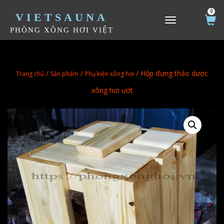
0
VIETSAUNA
TOGGLE NAVIGATION
PHÒNG XÔNG HƠI VIỆT
/
/
/ Hộp đựng thảo dược
Trang chủ
Sản phẩm
Phụ kiện xông hơi
xông hơi ướt