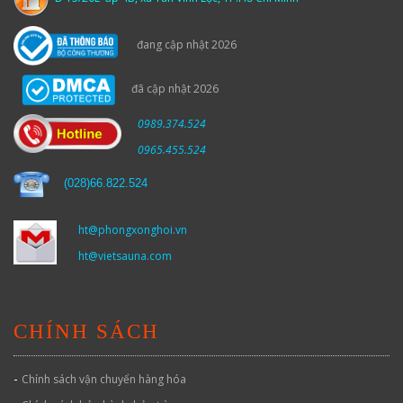
đang cập nhật 2026
đã cập nhật 2026
0989.374.524
0965.455.524
(
028)66.822.524
ht@phongxonghoi.vn
ht@vietsauna.com
CHÍNH SÁCH
-
Chính sách vận chuyển hàng hóa