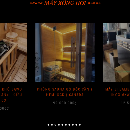
««««« MÁY XÔNG HƠI »»»»»
I KHÔ SAWO
PHÒNG SAUNA GỖ ĐỘC CẦN (
MÁY STEAMB
LAN) _ ĐIỀU
HEMLOCK ) CANADA
INOX 6KW
 CƠ
99.000.000
₫
12.5
.000
₫