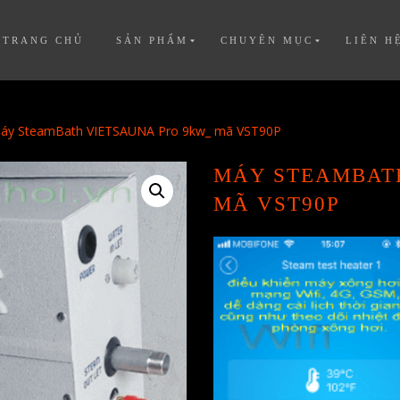
TRANG CHỦ
SẢN PHẨM
CHUYÊN MỤC
LIÊN H
áy SteamBath VIETSAUNA Pro 9kw_ mã VST90P
MÁY STEAMBAT
MÃ VST90P