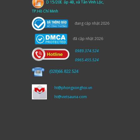
D 15/20E ấp 4B, xã Tân Vĩnh Lộc,
TP.Hồ Chí Minh
đang cập nhật 2026
đã cập nhật 2026
0989.374.524
0965.455.524
(
028)66.822.524
ht@phongxonghoi.vn
ht@vietsauna.com