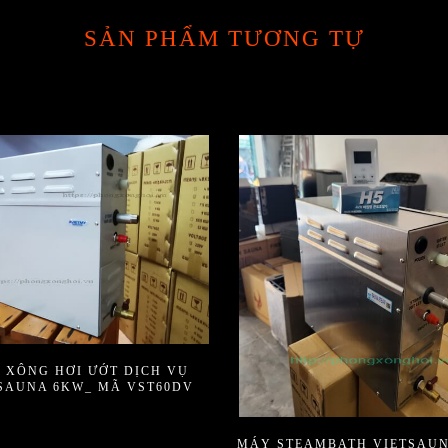
SẢN PHẨM TƯƠNG TỰ
 XÔNG HƠI ƯỚT DỊCH VỤ
SAUNA 6KW_ MÃ VST60DV
MÁY STEAMBATH VIETSAUN