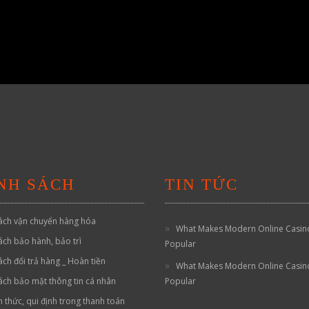
NH SÁCH
TIN TỨC
ách vận chuyển hàng hóa
What Makes Modern Online Casin
ách bảo hành, bảo trì
Popular
ách đổi trả hàng _ Hoàn tiền
What Makes Modern Online Casin
ách bảo mật thông tin cá nhân
Popular
h thức, qui định trong thanh toán