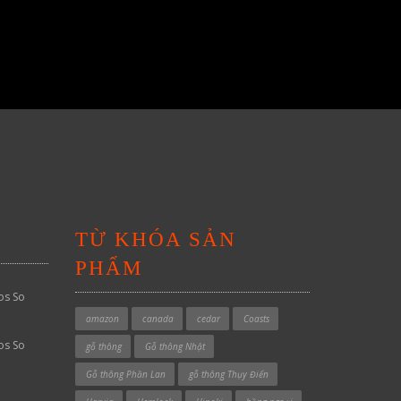
TỪ KHÓA SẢN
PHẨM
os So
amazon
canada
cedar
Coasts
os So
gỗ thông
Gỗ thông Nhật
Gỗ thông Phần Lan
gỗ thông Thụy Điển