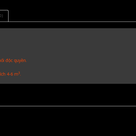
0)
ối độc quyền.
3
ích 4-6 m
.