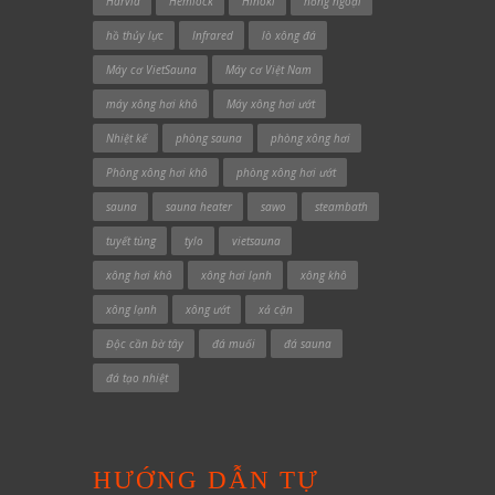
Harvia
Hemlock
Hinoki
hồng ngoại
hồ thủy lực
Infrared
lò xông đá
Máy cơ VietSauna
Máy cơ Việt Nam
máy xông hơi khô
Máy xông hơi ướt
Nhiệt kế
phòng sauna
phòng xông hơi
Phòng xông hơi khô
phòng xông hơi ướt
sauna
sauna heater
sawo
steambath
tuyết tùng
tylo
vietsauna
xông hơi khô
xông hơi lạnh
xông khô
xông lạnh
xông ướt
xả cặn
Độc cần bờ tây
đá muối
đá sauna
đá tạo nhiệt
HƯỚNG DẪN TỰ