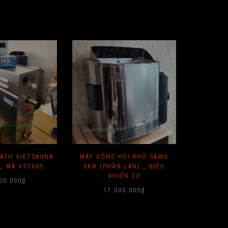
ATH VIETSAUNA
MÁY XÔNG HƠI KHÔ SAWO
MÁY STE
_ MÃ VST60S
6KW (PHẦN LAN) _ ĐIỀU
6K
KHIỂN CƠ
00.000
₫
17.000.000
₫