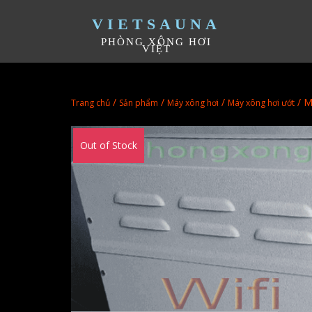
VIETSAUNA
PHÒNG XÔNG HƠI
VIỆT
/
/
/
/ M
Trang chủ
Sản phẩm
Máy xông hơi
Máy xông hơi ướt
Out of Stock