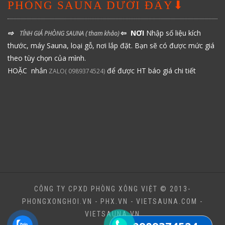
PHÒNG SAUNA DƯỚI ĐÂY⬇
⇨
⇦ NƠI
Nhập số liệu kích
TÍNH GIÁ PHÒNG SAUNA
( tham khảo)
thước, máy Sauna, loại gỗ, nơi lắp đặt. Bạn sẽ có được mức giá
theo tùy chọn của mình.
HOẶC nhắn
để được HT báo giá chi tiết
ZALO( 0989374524)
CÔNG TY CPXD PHÒNG XÔNG VIỆT © 2013-
PHONGXONGHOI.VN - PHX.VN - VIETSAUNA.COM -
VIETSAUNA.VN