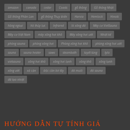
amazon
canada
cedar
Coasts
gỗ thông
Gỗ thông Nhật
Gỗ thông Phần Lan
gỗ thông Thụy Điển
Harvia
Hemlock
Hinoki
hồng ngoại
hồ thủy lực
Infrared
lò xông đá
Máy cơ VietSauna
Máy cơ Việt Nam
máy xông hơi khô
Máy xông hơi ướt
Nhiệt kế
phòng sauna
phòng xông hơi
Phòng xông hơi khô
phòng xông hơi ướt
sauna
sauna heater
sawo
steambath
tuyết tùng
tylo
vietsauna
xông hơi khô
xông hơi lạnh
xông khô
xông lạnh
xông ướt
xả cặn
Độc cần bờ tây
đá muối
đá sauna
đá tạo nhiệt
HƯỚNG DẪN TỰ TÍNH GIÁ