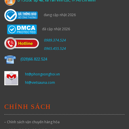
D 15/20E ấp 4B, xã Tân Vĩnh Lộc, TP.Hồ Chí Minh
đang cập nhật 2026
đã cập nhật 2026
0989.374.524
0965.455.524
(
028)66.822.524
ht@phongxonghoi.vn
ht@vietsauna.com
CHÍNH SÁCH
-
Chính sách vận chuyển hàng hóa