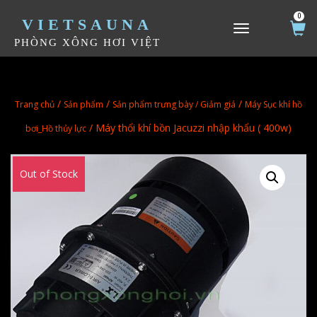
0
VIETSAUNA
TOGGLE NAVIGATION
PHÒNG XÔNG HƠI VIỆT
/
/
/
Trang chủ
Sản phẩm
Sản phẩm trưng bày / Giảm giá
Máy Sục khí hồ
/ Máy thổi khí bồn Jacuzzi nhập khẩu ( 400w)
bơi_Hồ thủy lực
Out of Stock