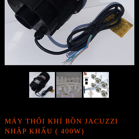
MÁY THỔI KHÍ BỒN JACUZZI
NHẬP KHẨU ( 400W)