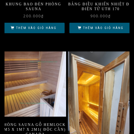
KHUNG BAO ĐÈN PHÒNG
BẢNG ĐIỀU KHIỂN NHIỆT ĐỘ
SAUNA
ĐIỆN TỬ UTH 170
200.000
₫
900.000
₫
THÊM VÀO GIỎ HÀNG
THÊM VÀO GIỎ HÀNG
PHÒNG SAUNA GỖ HEMLOCK
1M5 X 1M7 X 2M1( ĐỘC CẦN)