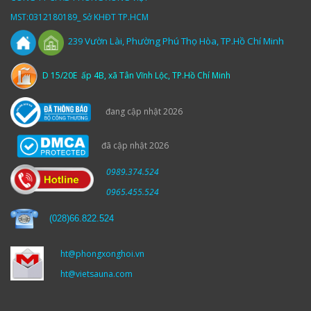
MST:0312180189_ Sở KHĐT TP.HCM
Vườn
Lài,
Phường Phú Thọ Hòa, TP.Hồ Chí Minh
239
D 15/20E ấp 4B, xã Tân Vĩnh Lộc, TP.Hồ Chí Minh
đang cập nhật 2026
đã cập nhật 2026
0989.374.524
0965.455.524
(
028)66.822.524
ht@phongxonghoi.vn
ht@vietsauna.com