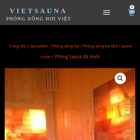
0
VIETSAUNA
TOGGLE NAVIGATION
PHÒNG XÔNG HƠI VIỆT
/
/
/
Trang chủ
Sản phẩm
Phòng xông hơi
Phòng xông hơi khô / Sauna
/ Phòng Sauna đá muối
room