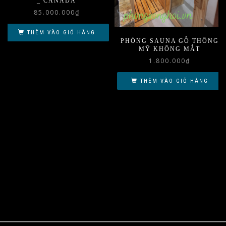
_ CANADA
85.000.000
₫
THÊM VÀO GIỎ HÀNG
PHÒNG SAUNA GỖ THÔNG
MỸ KHÔNG MẮT
1.800.000
₫
THÊM VÀO GIỎ HÀNG