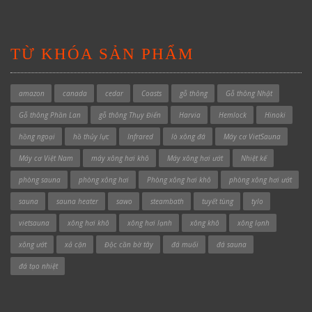
TỪ KHÓA SẢN PHẨM
amazon
canada
cedar
Coasts
gỗ thông
Gỗ thông Nhật
Gỗ thông Phần Lan
gỗ thông Thụy Điển
Harvia
Hemlock
Hinoki
hồng ngoại
hồ thủy lực
Infrared
lò xông đá
Máy cơ VietSauna
Máy cơ Việt Nam
máy xông hơi khô
Máy xông hơi ướt
Nhiệt kế
phòng sauna
phòng xông hơi
Phòng xông hơi khô
phòng xông hơi ướt
sauna
sauna heater
sawo
steambath
tuyết tùng
tylo
vietsauna
xông hơi khô
xông hơi lạnh
xông khô
xông lạnh
xông ướt
xả cặn
Độc cần bờ tây
đá muối
đá sauna
đá tạo nhiệt