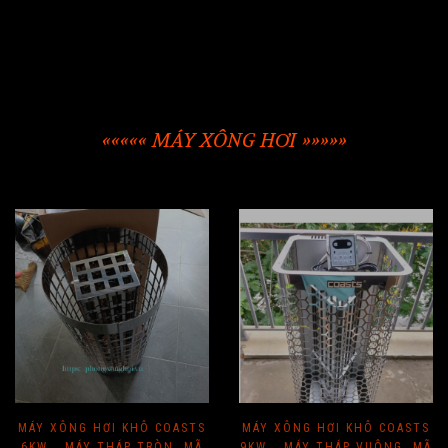
««««« MÁY XÔNG HƠI »»»»»
MÁY XÔNG HƠI KHÔ COASTS
MÁY XÔNG HƠI KHÔ COASTS
6KW _ MÁY THÁP TRÒN. MÃ
9KW _ MÁY THÁP VUÔNG. MÃ