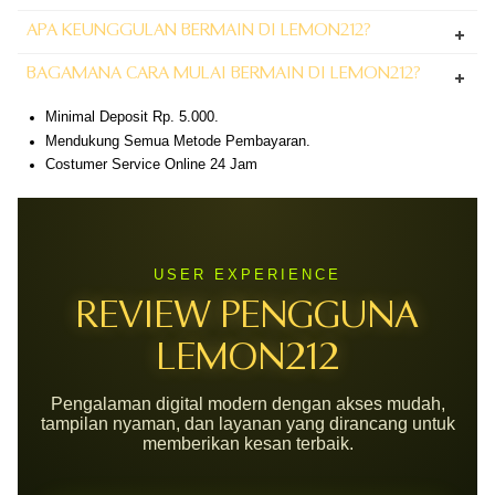
APA KEUNGGULAN BERMAIN DI LEMON212?
BAGAMANA CARA MULAI BERMAIN DI LEMON212?
Minimal Deposit Rp. 5.000.
Mendukung Semua Metode Pembayaran.
Costumer Service Online 24 Jam
USER EXPERIENCE
REVIEW PENGGUNA
LEMON212
Pengalaman digital modern dengan akses mudah,
tampilan nyaman, dan layanan yang dirancang untuk
memberikan kesan terbaik.