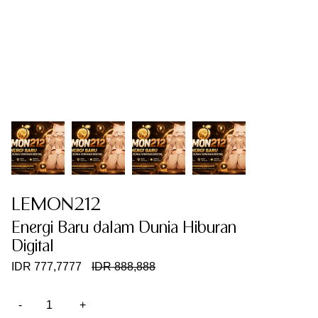
how menu
how menu
how menu
LEMON212
Energi Baru dalam Dunia Hiburan
Digital
Regular price
IDR 777,7777
IDR 888,888