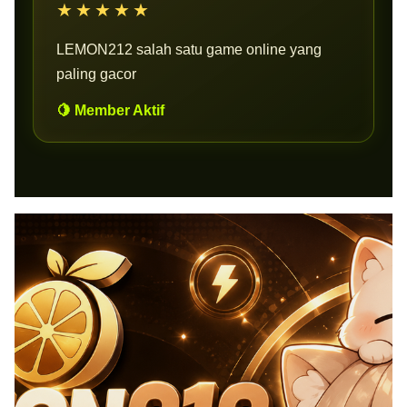
★★★★★
LEMON212 salah satu game online yang
paling gacor
🍋 Member Aktif