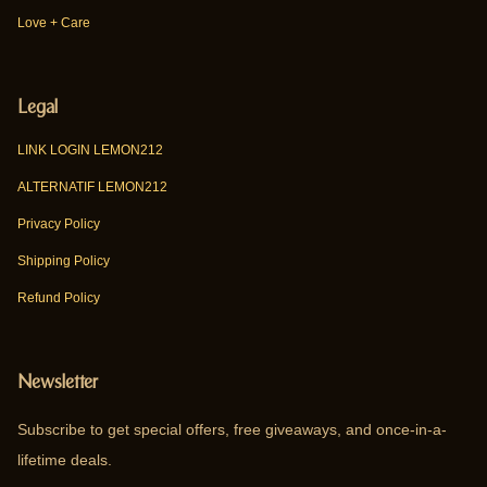
Love + Care
Legal
LINK LOGIN LEMON212
ALTERNATIF LEMON212
Privacy Policy
Shipping Policy
Refund Policy
Newsletter
Subscribe to get special offers, free giveaways, and once-in-a-
lifetime deals.