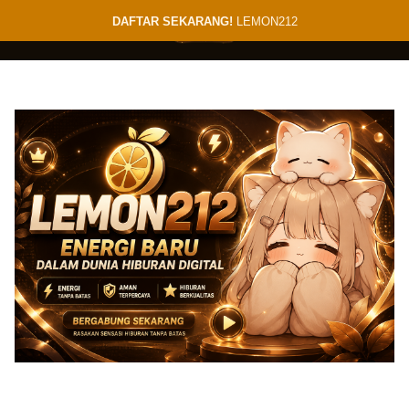
Skip to content
DAFTAR SEKARANG!
LEMON212
Search
Account
how menu
how menu
how menu