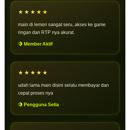
★★★★★
main di lemon sangat seru, akses ke game
ringan dan RTP nya akurat.
🍋 Member Aktif
★★★★★
udah lama main disini selalu membayar dan
cepat proses nya
🍋 Pengguna Setia