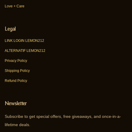
Love + Care
Legal
LINK LOGIN LEMON212
ALTERNATIF LEMON212
Privacy Policy
Shipping Policy
Refund Policy
Newsletter
Subscribe to get special offers, free giveaways, and once-in-a-
lifetime deals.