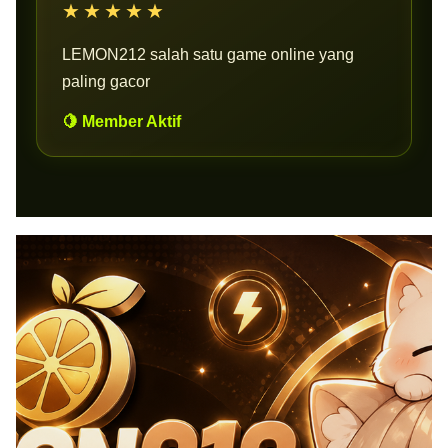
★★★★★
LEMON212 salah satu game online yang
paling gacor
🍋 Member Aktif