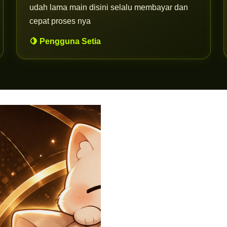
udah lama main disini selalu membayar dan
cepat proses nya
🍋 Pengguna Setia