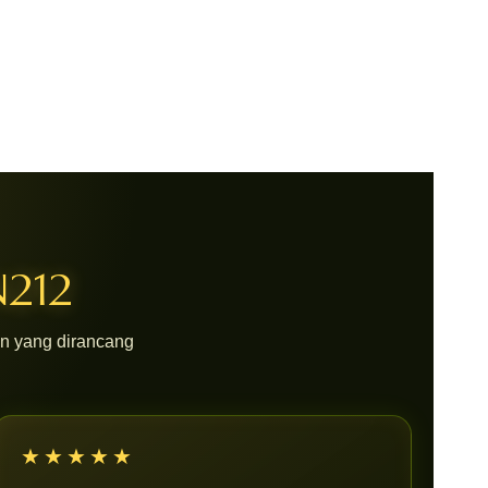
212
n yang dirancang
★★★★★