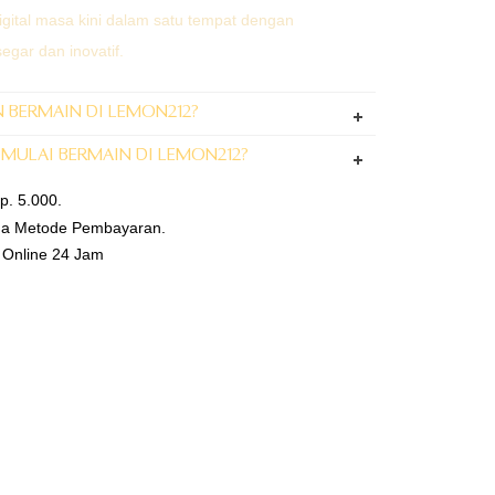
igital masa kini dalam satu tempat dengan
egar dan inovatif.
 BERMAIN DI LEMON212?
MULAI BERMAIN DI LEMON212?
p. 5.000.
a Metode Pembayaran.
 Online 24 Jam