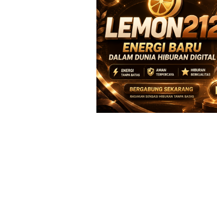
 menu
 menu
 menu
 menu
 menu