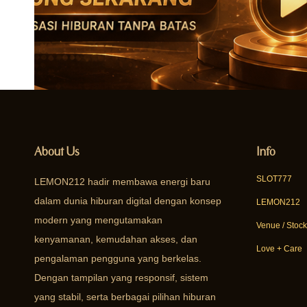
About Us
Info
SLOT777
LEMON212 hadir membawa energi baru
dalam dunia hiburan digital dengan konsep
LEMON212
modern yang mengutamakan
Venue / Stock
kenyamanan, kemudahan akses, dan
Love + Care
pengalaman pengguna yang berkelas.
Dengan tampilan yang responsif, sistem
yang stabil, serta berbagai pilihan hiburan