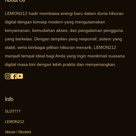
About Us
LEMON212 hadir membawa energi baru dalam dunia hiburan
digital dengan konsep modern yang mengutamakan
kenyamanan, kemudahan akses, dan pengalaman pengguna
yang berkelas. Dengan tampilan yang responsif, sistem yang
stabil, serta berbagai pilihan hiburan menarik, LEMON212
menjadi tempat ideal bagi Anda yang ingin menikmati suasana
digital masa kini dengan lebih praktis dan menyenangkan.
Instagram
Facebook
YouTube
Info
SLOT777
LEMON212
Venue / Stockist