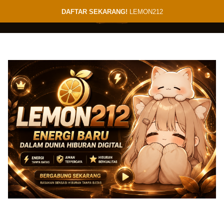
Skip to content
DAFTAR SEKARANG!
LEMON212
Search
Account
how menu
how menu
how menu