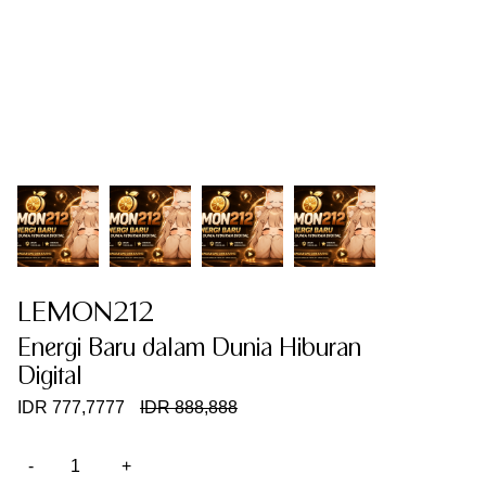
how menu
how menu
how menu
LEMON212
Energi Baru dalam Dunia Hiburan
Digital
Regular price
IDR 777,7777
IDR 888,888