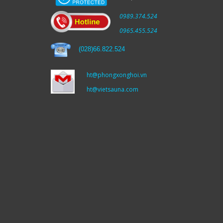
0989.374.524
0965.455.524
(
028)66.822.524
ht@phongxonghoi.vn
ht@vietsauna.com