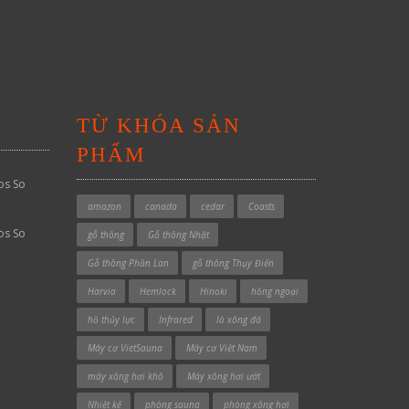
TỪ KHÓA SẢN
PHẨM
os So
amazon
canada
cedar
Coasts
os So
gỗ thông
Gỗ thông Nhật
Gỗ thông Phần Lan
gỗ thông Thụy Điển
Harvia
Hemlock
Hinoki
hồng ngoại
hồ thủy lực
Infrared
lò xông đá
Máy cơ VietSauna
Máy cơ Việt Nam
máy xông hơi khô
Máy xông hơi ướt
Nhiệt kế
phòng sauna
phòng xông hơi