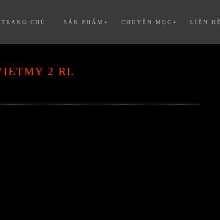
TRANG CHỦ
SẢN PHẨM
CHUYÊN MỤC
LIÊN H
IETMY 2 RL