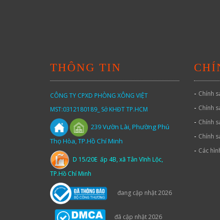
THÔNG TIN
CHÍ
-
Chính s
CÔNG TY CPXD PHÒNG XÔNG VIỆT
-
Chính s
MST:0312180189_ Sở KHĐT TP.HCM
-
Chính s
Vườn
Lài,
Phường Phú
239
-
Chính s
Thọ Hòa, TP.Hồ Chí Minh
-
Các hìn
D 15/20E ấp 4B, xã Tân Vĩnh Lộc,
TP.Hồ Chí Minh
đang cập nhật 2026
đã cập nhật 2026