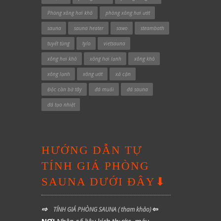
Phòng xông hơi khô
phòng xông hơi ướt
sauna
sauna heater
sawo
steambath
tuyết tùng
tylo
vietsauna
xông hơi khô
xông hơi lạnh
xông khô
xông lạnh
xông ướt
xả cặn
Độc cần bờ tây
đá muối
đá sauna
đá tạo nhiệt
HƯỚNG DẪN TỰ
TÍNH GIÁ PHÒNG
SAUNA DƯỚI ĐÂY⬇
⇨
⇦
TÍNH GIÁ PHÒNG SAUNA
( tham khảo)