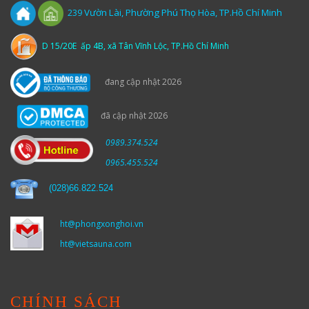
Vườn
Lài,
Phường Phú Thọ Hòa, TP.Hồ Chí Minh
239
D 15/20E ấp 4B, xã Tân Vĩnh Lộc, TP.Hồ Chí Minh
đang cập nhật 2026
đã cập nhật 2026
0989.374.524
0965.455.524
(
028)66.822.524
ht@phongxonghoi.vn
ht@vietsauna.com
CHÍNH SÁCH