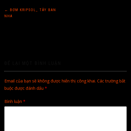
Điều
←
BƠM KRIPSOL_ TÂY BAN
NHA
hướng
bài
viết
ĐỂ LẠI MỘT BÌNH LUẬN
Email của bạn sẽ không được hiển thị công khai.
Các trường bắt
buộc được đánh dấu
*
Bình luận
*