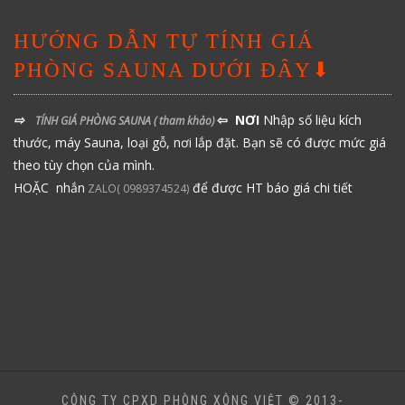
HƯỚNG DẪN TỰ TÍNH GIÁ
PHÒNG SAUNA DƯỚI ĐÂY⬇
⇨
⇦ NƠI
Nhập số liệu kích
TÍNH GIÁ PHÒNG SAUNA
( tham khảo)
thước, máy Sauna, loại gỗ, nơi lắp đặt. Bạn sẽ có được mức giá
theo tùy chọn của mình.
HOẶC nhắn
để được HT báo giá chi tiết
ZALO( 0989374524)
CÔNG TY CPXD PHÒNG XÔNG VIỆT © 2013-