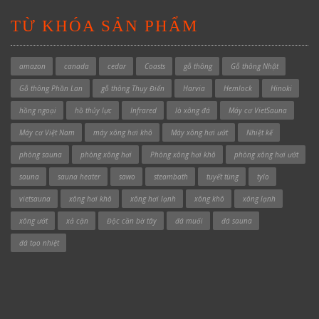
TỪ KHÓA SẢN PHẨM
amazon
canada
cedar
Coasts
gỗ thông
Gỗ thông Nhật
Gỗ thông Phần Lan
gỗ thông Thụy Điển
Harvia
Hemlock
Hinoki
hồng ngoại
hồ thủy lực
Infrared
lò xông đá
Máy cơ VietSauna
Máy cơ Việt Nam
máy xông hơi khô
Máy xông hơi ướt
Nhiệt kế
phòng sauna
phòng xông hơi
Phòng xông hơi khô
phòng xông hơi ướt
sauna
sauna heater
sawo
steambath
tuyết tùng
tylo
vietsauna
xông hơi khô
xông hơi lạnh
xông khô
xông lạnh
xông ướt
xả cặn
Độc cần bờ tây
đá muối
đá sauna
đá tạo nhiệt