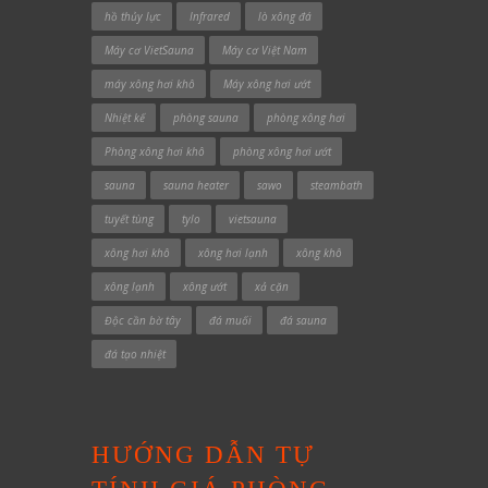
hồ thủy lực
Infrared
lò xông đá
Máy cơ VietSauna
Máy cơ Việt Nam
máy xông hơi khô
Máy xông hơi ướt
Nhiệt kế
phòng sauna
phòng xông hơi
Phòng xông hơi khô
phòng xông hơi ướt
sauna
sauna heater
sawo
steambath
tuyết tùng
tylo
vietsauna
xông hơi khô
xông hơi lạnh
xông khô
xông lạnh
xông ướt
xả cặn
Độc cần bờ tây
đá muối
đá sauna
đá tạo nhiệt
HƯỚNG DẪN TỰ