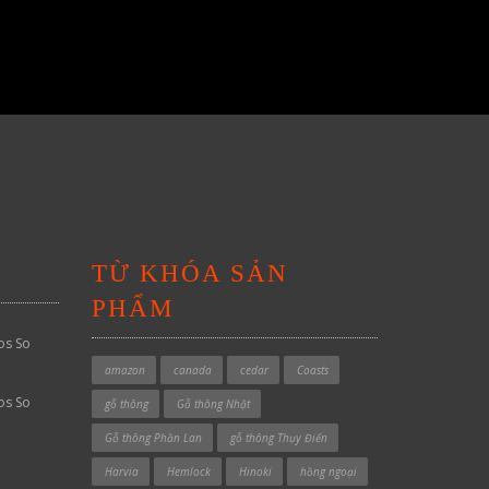
TỪ KHÓA SẢN
PHẨM
os So
amazon
canada
cedar
Coasts
os So
gỗ thông
Gỗ thông Nhật
Gỗ thông Phần Lan
gỗ thông Thụy Điển
Harvia
Hemlock
Hinoki
hồng ngoại