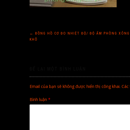
Điều
←
ĐỒNG HỒ CƠ ĐO NHIỆT ĐỘ/ ĐỘ ẨM PHÒNG XÔNG
KHÔ
hướng
bài
ĐỂ LẠI MỘT BÌNH LUẬN
viết
Email của bạn sẽ không được hiển thị công khai.
Các 
Bình luận
*