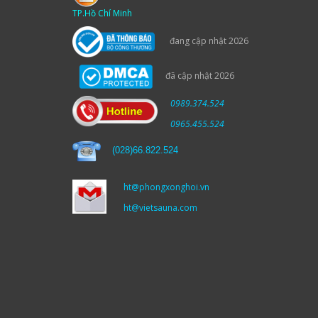
TP.Hồ Chí Minh
đang cập nhật 2026
đã cập nhật 2026
0989.374.524
0965.455.524
(
028)66.822.524
ht@phongxonghoi.vn
ht@vietsauna.com