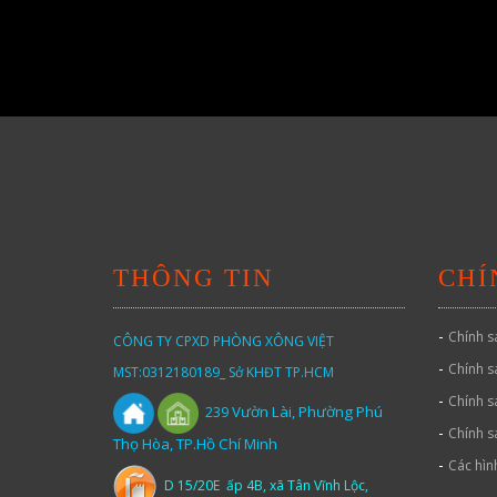
THÔNG TIN
CHÍ
-
Chính s
CÔNG TY CPXD PHÒNG XÔNG VIỆT
-
Chính s
MST:0312180189_ Sở KHĐT TP.HCM
-
Chính s
Vườn
Lài,
Phường Phú
239
-
Chính s
Thọ Hòa, TP.Hồ Chí Minh
-
Các hìn
D 15/20E ấp 4B, xã Tân Vĩnh Lộc,