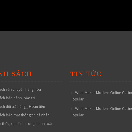
NH SÁCH
TIN TỨC
ách vận chuyển hàng hóa
What Makes Modern Online Casin
ách bảo hành, bảo trì
Popular
ách đổi trả hàng _ Hoàn tiền
What Makes Modern Online Casin
ách bảo mật thông tin cá nhân
Popular
h thức, qui định trong thanh toán