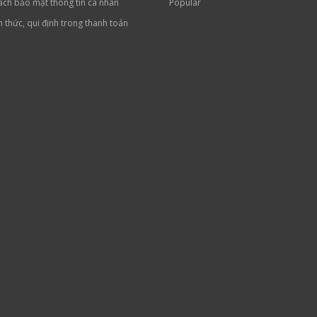
ách bảo mật thông tin cá nhân
Popular
h thức, qui định trong thanh toán