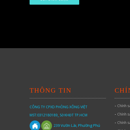
THÔNG TIN
CHÍ
-
Chính s
CÔNG TY CPXD PHÒNG XÔNG VIỆT
-
Chính s
MST:0312180189_ Sở KHĐT TP.HCM
-
Chính s
Vườn
Lài,
Phường Phú
239