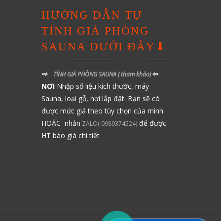
HƯỚNG DẪN TỰ
TÍNH GIÁ PHÒNG
SAUNA DƯỚI ĐÂY⬇
⇨
⇦
TÍNH GIÁ PHÒNG SAUNA
( tham khảo)
NƠI
Nhập số liệu kích thước, máy
Sauna, loại gỗ, nơi lắp đặt. Bạn sẽ có
được mức giá theo tùy chọn của mình.
HOẶC nhắn
để được
ZALO( 0989374524)
HT báo giá chi tiết