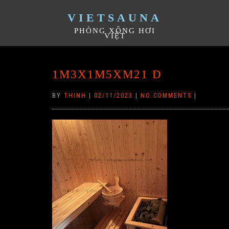
VIETSAUNA
PHÒNG XÔNG HƠI
VIỆT
1M3X1M5XM21 D
BY
THINH
|
02/11/2023
|
NO COMMENTS
|