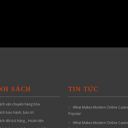
NH SÁCH
TIN TỨC
ách vận chuyển hàng hóa
What Makes Modern Online Casin
ách bảo hành, bảo trì
Popular
ách đổi trả hàng _ Hoàn tiền
What Makes Modern Online Casin