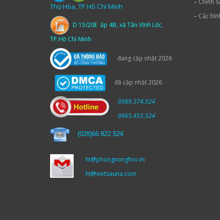
-
Chính s
Thọ Hòa, TP.Hồ Chí Minh
-
Các hìn
D 15/20E ấp 4B, xã Tân Vĩnh Lộc,
TP.Hồ Chí Minh
đang cập nhật 2026
đã cập nhật 2026
0989.374.524
0965.455.524
(
028)66.822.524
ht@phongxonghoi.vn
ht@vietsauna.com