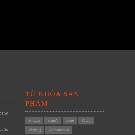
TỪ KHÓA SẢN
PHẨM
os So
amazon
canada
cedar
Coasts
os So
gỗ thông
Gỗ thông Nhật