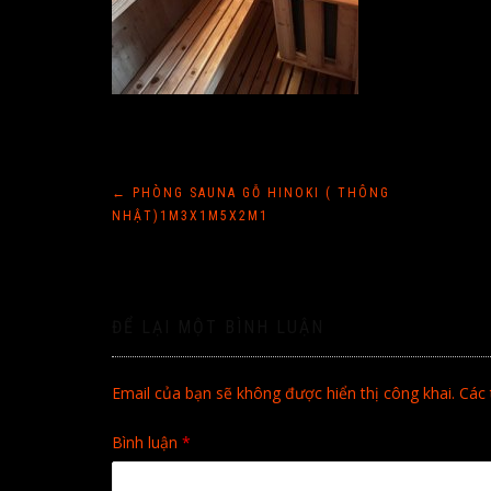
Điều
←
PHÒNG SAUNA GỖ HINOKI ( THÔNG
NHẬT)1M3X1M5X2M1
hướng
bài
ĐỂ LẠI MỘT BÌNH LUẬN
viết
Email của bạn sẽ không được hiển thị công khai.
Các 
Bình luận
*