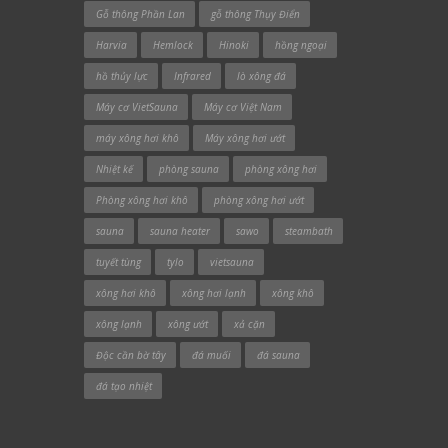
Gỗ thông Phần Lan
gỗ thông Thụy Điển
Harvia
Hemlock
Hinoki
hồng ngoại
hồ thủy lực
Infrared
lò xông đá
Máy cơ VietSauna
Máy cơ Việt Nam
máy xông hơi khô
Máy xông hơi ướt
Nhiệt kế
phòng sauna
phòng xông hơi
Phòng xông hơi khô
phòng xông hơi ướt
sauna
sauna heater
sawo
steambath
tuyết tùng
tylo
vietsauna
xông hơi khô
xông hơi lạnh
xông khô
xông lạnh
xông ướt
xả cặn
Độc cần bờ tây
đá muối
đá sauna
đá tạo nhiệt