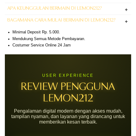
APA KEUNGGULAN BERMAIN DI LEMON212?
BAGAMANA CARA MULAI BERMAIN DI LEMON212?
Minimal Deposit Rp. 5.000.
Mendukung Semua Metode Pembayaran.
Costumer Service Online 24 Jam
USER EXPERIENCE
REVIEW PENGGUNA
LEMON212
Pengalaman digital modern dengan akses mudah,
tampilan nyaman, dan layanan yang dirancang untuk
memberikan kesan terbaik.