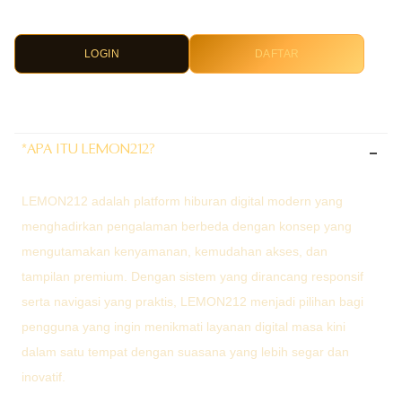
LOGIN
DAFTAR
*APA ITU LEMON212?
LEMON212 adalah platform hiburan digital modern yang
menghadirkan pengalaman berbeda dengan konsep yang
mengutamakan kenyamanan, kemudahan akses, dan
tampilan premium. Dengan sistem yang dirancang responsif
serta navigasi yang praktis, LEMON212 menjadi pilihan bagi
pengguna yang ingin menikmati layanan digital masa kini
dalam satu tempat dengan suasana yang lebih segar dan
inovatif.