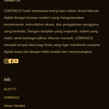
About Us
LEMON212 hadir membawa energi baru dalam dunia hiburan
digital dengan konsep modern yang mengutamakan
kenyamanan, kemudahan akses, dan pengalaman pengguna
yang berkelas. Dengan tampilan yang responsif, sistem yang
stabil, serta berbagai pilihan hiburan menarik, LEMON212
menjadi tempat ideal bagi Anda yang ingin menikmati suasana
digital masa kini dengan lebih praktis dan menyenangkan.
Instagram
Facebook
YouTube
Info
SLOT777
LEMON212
Venue / Stockist