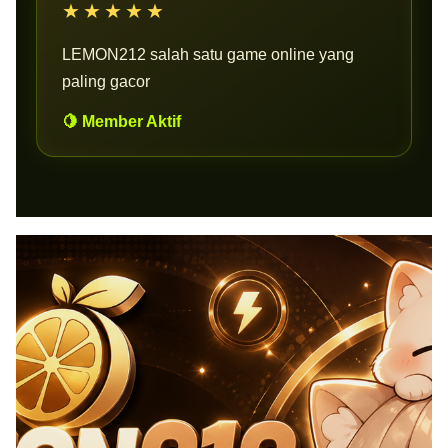
★★★★★
LEMON212 salah satu game online yang
paling gacor
🍋 Member Aktif