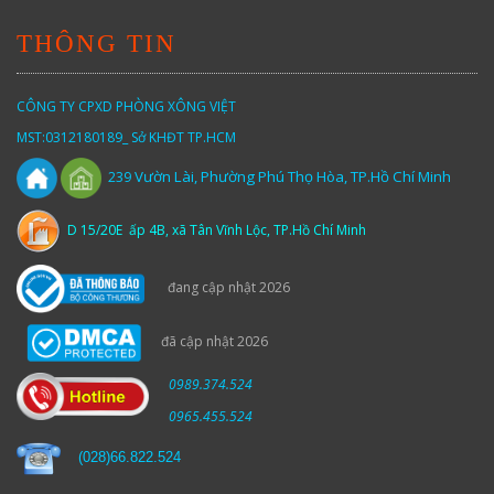
THÔNG TIN
CÔNG TY CPXD PHÒNG XÔNG VIỆT
MST:0312180189_ Sở KHĐT TP.HCM
Vườn
Lài,
Phường Phú Thọ Hòa, TP.Hồ Chí Minh
239
D 15/20E ấp 4B, xã Tân Vĩnh Lộc, TP.Hồ Chí Minh
đang cập nhật 2026
đã cập nhật 2026
0989.374.524
0965.455.524
(
028)66.822.524