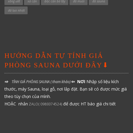
xông ướt
xả cặn
Độc cần bờ tây
đá muối
đá sauna
đá tạo nhiệt
HƯỚNG DẪN TỰ TÍNH GIÁ
PHÒNG SAUNA DƯỚI ĐÂY⬇
⇨
⇦ NƠI
Nhập số liệu kích
TÍNH GIÁ PHÒNG SAUNA
( tham khảo)
thước, máy Sauna, loại gỗ, nơi lắp đặt. Bạn sẽ có được mức giá
theo tùy chọn của mình.
HOẶC nhắn
để được HT báo giá chi tiết
ZALO( 0989374524)