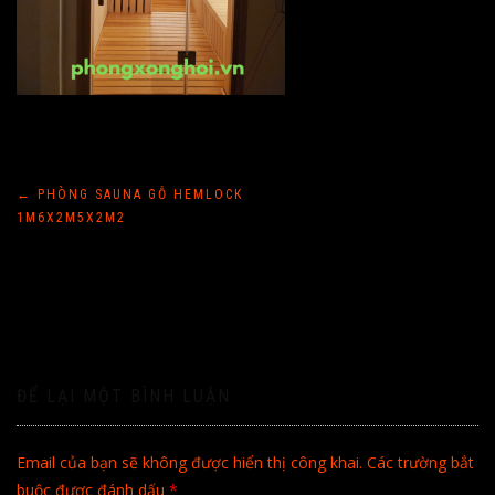
Điều
←
PHÒNG SAUNA GỖ HEMLOCK
1M6X2M5X2M2
hướng
bài
viết
ĐỂ LẠI MỘT BÌNH LUẬN
Email của bạn sẽ không được hiển thị công khai.
Các trường bắt
buộc được đánh dấu
*