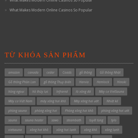
What Makes Modern Online Casinos So Popular
What Makes Modern Online Casinos So Popular
TỪ KHÓA SẢN PHẨM
amazon
canada
cedar
Coasts
gỗ thông
Gỗ thông Nhật
Gỗ thông Phần Lan
gỗ thông Thụy Điển
Harvia
Hemlock
Hinoki
hồng ngoại
hồ thủy lực
Infrared
lò xông đá
Máy cơ VietSauna
Máy cơ Việt Nam
máy xông hơi khô
Máy xông hơi ướt
Nhiệt kế
phòng sauna
phòng xông hơi
Phòng xông hơi khô
phòng xông hơi ướt
sauna
sauna heater
sawo
steambath
tuyết tùng
tylo
vietsauna
xông hơi khô
xông hơi lạnh
xông khô
xông lạnh