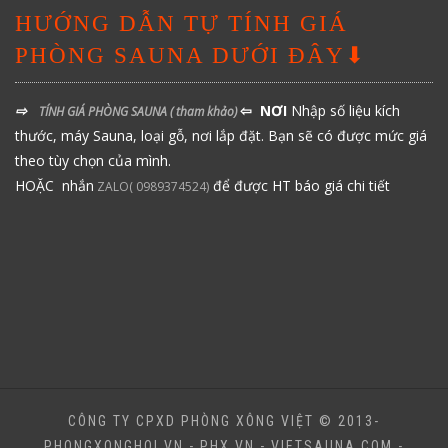
HƯỚNG DẪN TỰ TÍNH GIÁ
PHÒNG SAUNA DƯỚI ĐÂY⬇
⇨
⇦ NƠI
Nhập số liệu kích
TÍNH GIÁ PHÒNG SAUNA
( tham khảo)
thước, máy Sauna, loại gỗ, nơi lắp đặt. Bạn sẽ có được mức giá
theo tùy chọn của mình.
HOẶC nhắn
để được HT báo giá chi tiết
ZALO( 0989374524)
CÔNG TY CPXD PHÒNG XÔNG VIỆT © 2013-
PHONGXONGHOI.VN - PHX.VN - VIETSAUNA.COM -