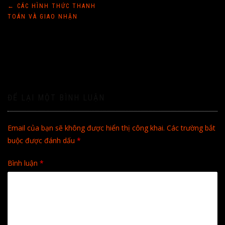
Điều
←
CÁC HÌNH THỨC THANH
TOÁN VÀ GIAO NHẬN
hướng
bài
viết
ĐỂ LẠI MỘT BÌNH LUẬN
Email của bạn sẽ không được hiển thị công khai.
Các trường bắt
buộc được đánh dấu
*
Bình luận
*