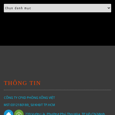
THÔNG TIN
CÔNG TY CPXD PHÒNG XÔNG VIỆT
MST:0312180189_ Sở KHĐT TP.HCM
Vườn
Lài,
Phường Phú Thọ Hòa, TP.Hồ Chí Minh
239