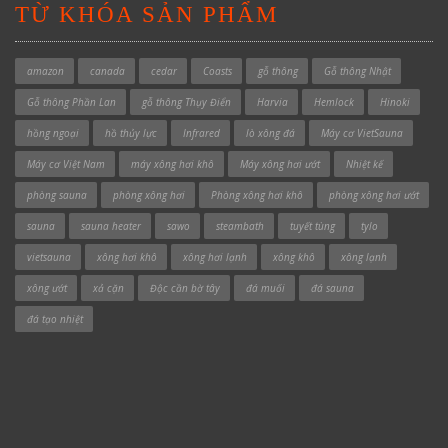
TỪ KHÓA SẢN PHẨM
amazon
canada
cedar
Coasts
gỗ thông
Gỗ thông Nhật
Gỗ thông Phần Lan
gỗ thông Thụy Điển
Harvia
Hemlock
Hinoki
hồng ngoại
hồ thủy lực
Infrared
lò xông đá
Máy cơ VietSauna
Máy cơ Việt Nam
máy xông hơi khô
Máy xông hơi ướt
Nhiệt kế
phòng sauna
phòng xông hơi
Phòng xông hơi khô
phòng xông hơi ướt
sauna
sauna heater
sawo
steambath
tuyết tùng
tylo
vietsauna
xông hơi khô
xông hơi lạnh
xông khô
xông lạnh
xông ướt
xả cặn
Độc cần bờ tây
đá muối
đá sauna
đá tạo nhiệt