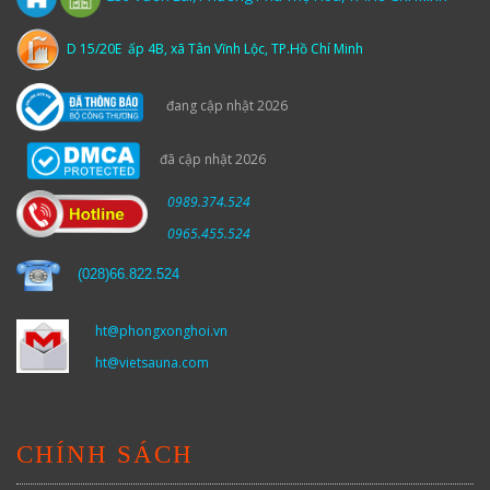
D 15/20E ấp 4B, xã Tân Vĩnh Lộc, TP.Hồ Chí Minh
đang cập nhật 2026
đã cập nhật 2026
0989.374.524
0965.455.524
(
028)66.822.524
ht@phongxonghoi.vn
ht@vietsauna.com
CHÍNH SÁCH