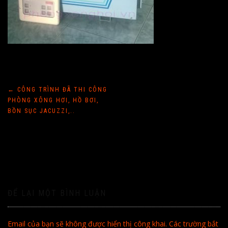
Điều
←
CÔNG TRÌNH ĐÃ THI CÔNG
PHÒNG XÔNG HƠI, HỒ BƠI,
hướng
BỒN SỤC JACUZZI,..
bài
viết
ĐỂ LẠI MỘT BÌNH LUẬN
Email của bạn sẽ không được hiển thị công khai.
Các trường bắt