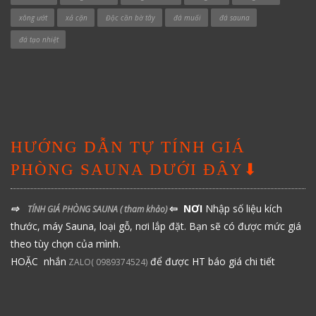
xông ướt
xả cặn
Độc cần bờ tây
đá muối
đá sauna
đá tạo nhiệt
HƯỚNG DẪN TỰ TÍNH GIÁ
PHÒNG SAUNA DƯỚI ĐÂY⬇
⇨
⇦ NƠI
Nhập số liệu kích
TÍNH GIÁ PHÒNG SAUNA
( tham khảo)
thước, máy Sauna, loại gỗ, nơi lắp đặt. Bạn sẽ có được mức giá
theo tùy chọn của mình.
HOẶC nhắn
để được HT báo giá chi tiết
ZALO( 0989374524)