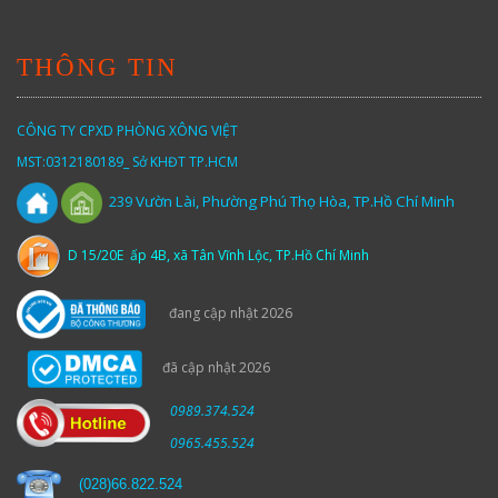
THÔNG TIN
CÔNG TY CPXD PHÒNG XÔNG VIỆT
MST:0312180189_ Sở KHĐT TP.HCM
Vườn
Lài,
Phường Phú Thọ Hòa, TP.Hồ Chí Minh
239
D 15/20E ấp 4B, xã Tân Vĩnh Lộc, TP.Hồ Chí Minh
đang cập nhật 2026
đã cập nhật 2026
0989.374.524
0965.455.524
(
028)66.822.524