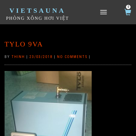
0
VIETSAUNA
TOGGLE NAVIGATION
PHÒNG XÔNG HƠI VIỆT
TYLO 9VA
BY
THINH
|
23/03/2018
|
NO COMMENTS
|