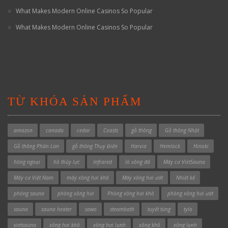
What Makes Modern Online Casinos So Popular
What Makes Modern Online Casinos So Popular
TỪ KHÓA SẢN PHẨM
amazon
canada
cedar
Coasts
gỗ thông
Gỗ thông Nhật
Gỗ thông Phần Lan
gỗ thông Thụy Điển
Harvia
Hemlock
Hinoki
hồng ngoại
hồ thủy lực
Infrared
lò xông đá
Máy cơ VietSauna
Máy cơ Việt Nam
máy xông hơi khô
Máy xông hơi ướt
Nhiệt kế
phòng sauna
phòng xông hơi
Phòng xông hơi khô
phòng xông hơi ướt
sauna
sauna heater
sawo
steambath
tuyết tùng
tylo
vietsauna
xông hơi khô
xông hơi lạnh
xông khô
xông lạnh